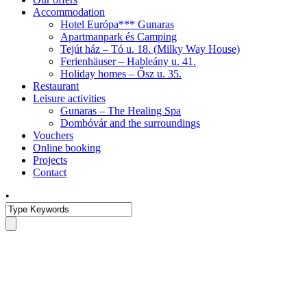
Accommodation
Hotel Európa*** Gunaras
Apartmanpark és Camping
Tejút ház – Tó u. 18. (Milky Way House)
Ferienhäuser – Hableány u. 41.
Holiday homes – Ősz u. 35.
Restaurant
Leisure activities
Gunaras – The Healing Spa
Dombóvár and the surroundings
Vouchers
Online booking
Projects
Contact
•