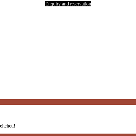
Enquiry and reservation
elteheti!