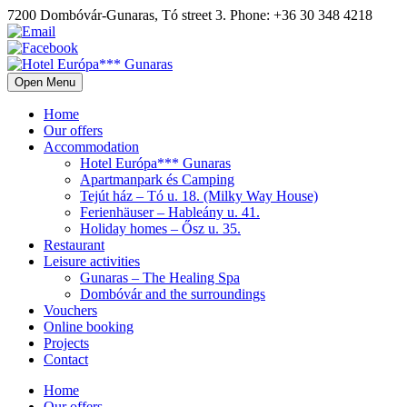
7200 Dombóvár-Gunaras, Tó street 3. Phone: +36 30 348 4218
Open Menu
Home
Our offers
Accommodation
Hotel Európa*** Gunaras
Apartmanpark és Camping
Tejút ház – Tó u. 18. (Milky Way House)
Ferienhäuser – Hableány u. 41.
Holiday homes – Ősz u. 35.
Restaurant
Leisure activities
Gunaras – The Healing Spa
Dombóvár and the surroundings
Vouchers
Online booking
Projects
Contact
Home
Our offers