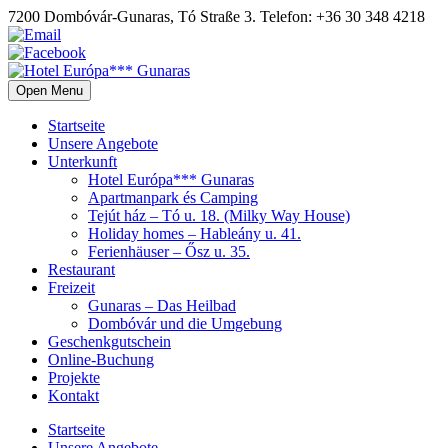
7200 Dombóvár-Gunaras, Tó Straße 3. Telefon: +36 30 348 4218
Open Menu
Startseite
Unsere Angebote
Unterkunft
Hotel Európa*** Gunaras
Apartmanpark és Camping
Tejút ház – Tó u. 18. (Milky Way House)
Holiday homes – Hableány u. 41.
Ferienhäuser – Ősz u. 35.
Restaurant
Freizeit
Gunaras – Das Heilbad
Dombóvár und die Umgebung
Geschenkgutschein
Online-Buchung
Projekte
Kontakt
Startseite
Unsere Angebote