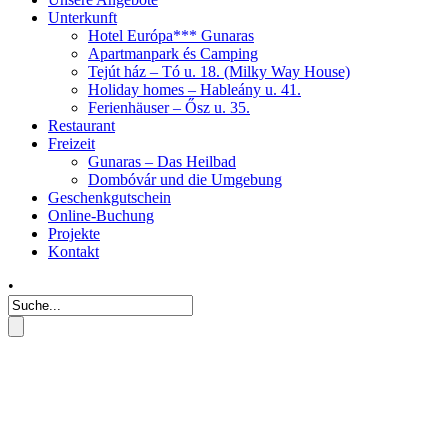
Unterkunft
Hotel Európa*** Gunaras
Apartmanpark és Camping
Tejút ház – Tó u. 18. (Milky Way House)
Holiday homes – Hableány u. 41.
Ferienhäuser – Ősz u. 35.
Restaurant
Freizeit
Gunaras – Das Heilbad
Dombóvár und die Umgebung
Geschenkgutschein
Online-Buchung
Projekte
Kontakt
•