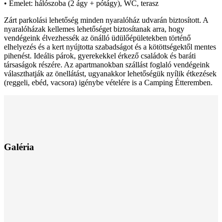
• Emelet: hálószoba (2 ágy + pótágy), WC, terasz
Zárt parkolási lehetőség minden nyaralóház udvarán biztosított. A
nyaralóházak kellemes lehetőséget biztosítanak arra, hogy
vendégeink élvezhessék az önálló üdülőépületekben történő
elhelyezés és a kert nyújtotta szabadságot és a kötöttségektől mentes
pihenést. Ideális párok, gyerekekkel érkező családok és baráti
társaságok részére. Az apartmanokban szállást foglaló vendégeink
választhatják az önellátást, ugyanakkor lehetőségük nyílik étkezések
(reggeli, ebéd, vacsora) igénybe vételére is a Camping Étteremben.
Galéria