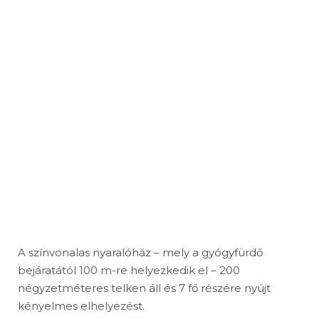
A színvonalas nyaralóház – mely a
gyógyfürdő bejáratától 100 m-re
helyezkedik el – 200 négyzetméteres
telken áll és 7 fő részére nyújt
kényelmes elhelyezést.
A színvonalas nyaralóház – mely a gyógyfürdő
bejáratától 100 m-re helyezkedik el – 200
négyzetméteres telken áll és 7 fő részére nyújt
kényelmes elhelyezést.