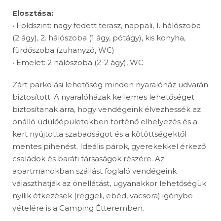
Elosztása:
• Földszint: nagy fedett terasz, nappali, 1. hálószoba
(2 ágy), 2. hálószoba (1 ágy, pótágy), kis konyha,
fürdőszoba (zuhanyzó, WC)
• Emelet: 2 hálószoba (2-2 ágy), WC
Zárt parkolási lehetőség minden nyaralóház udvarán
biztosított. A nyaralóházak kellemes lehetőséget
biztosítanak arra, hogy vendégeink élvezhessék az
önálló üdülőépületekben történő elhelyezés és a
kert nyújtotta szabadságot és a kötöttségektől
mentes pihenést. Ideális párok, gyerekekkel érkező
családok és baráti társaságok részére. Az
apartmanokban szállást foglaló vendégeink
választhatják az önellátást, ugyanakkor lehetőségük
nyílik étkezések (reggeli, ebéd, vacsora) igénybe
vételére is a Camping Étteremben.