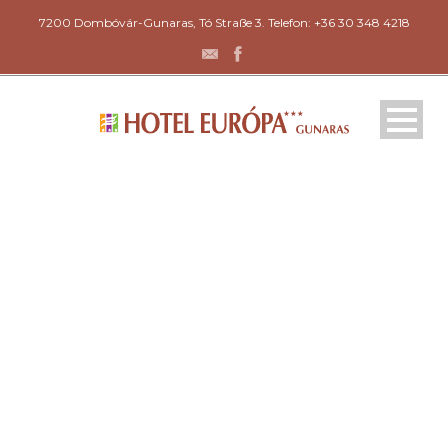
7200 Dombóvár-Gunaras, Tó Straße 3. Telefon: +36 30 348 4218
FERIENHÄUSER – ŐSZ
U. 35.