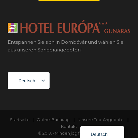
Entspannen Sie sich in Dombóvár und wählen Sie
aus unseren Sonderangeboten!
Deutsch
Magyar
English (UK)
English (UK)
Startseite
|
Online-Buchung
|
Unsere Top-Angebote
|
Magyar
Kontakt
© 2019. · Minden jog fenntartva!
Deutsch