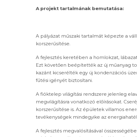
A projekt tartalmának bemutatása:
A pályázat műszaki tartalmát képezte a vál
korszerűsítése.
A fejlesztés keretében a homlokzat, lábazat 
Ezt követően beépítették az új műanyag tok
kazánt kicserélték egy új kondenzációs üze
fűtési igényét biztosítani.
A fióktelep világítási rendszere jelenleg el
megvilágításra vonatkozó előírásokat. Cser
korszerűsítése is. Az épületek villamos ene
tevékenységek mindegyike az energiahaték
A fejlesztés megvalósításával összességébe