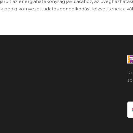
rult az energiahatékonyság javulásához, az üvegházhatás
 pedig környezettudatos gondolkodást közvetítenek a váll
Re
sp