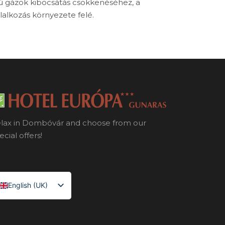
ú gázok kibocsátás csökkenéséhez, a
alkozás környezete felé.
lax in Dombóvár and choose from our
ecial offers!
English (UK)
Magyar
Deutsch