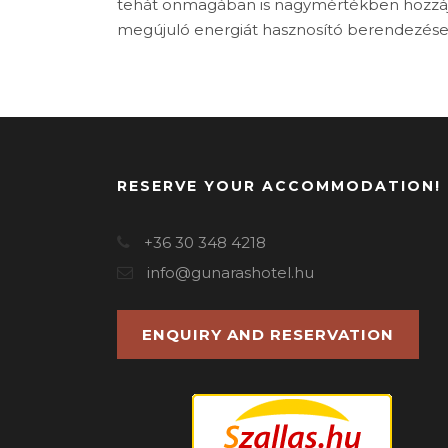
tehát önmagában is nagymértékben hozzájá
megújuló energiát hasznosító berendezések
RESERVE YOUR ACCOMMODATION!
+36 30 348 4218
info@gunarashotel.hu
ENQUIRY AND RESERVATION