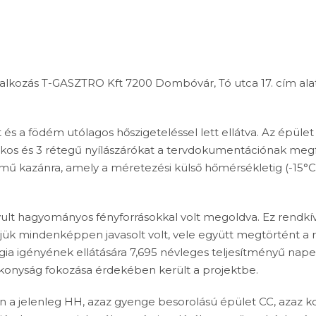
lalkozás T-GASZTRO Kft 7200 Dombóvár, Tó utca 17. cím alat
és a födém utólagos hőszigeteléssel lett ellátva. Az épület 
os és 3 rétegű nyílászárókat a tervdokumentációnak megfele
mű kazánra, amely a méretezési külső hőmérsékletig (-15°C
avult hagyományos fényforrásokkal volt megoldva. Ez rendkívü
éjük mindenképpen javasolt volt, vele együtt megtörtént a 
rgia igényének ellátására 7,695 névleges teljesítményű nape
onyság fokozása érdekében került a projektbe.
n a jelenleg HH, azaz gyenge besorolású épület CC, azaz ko