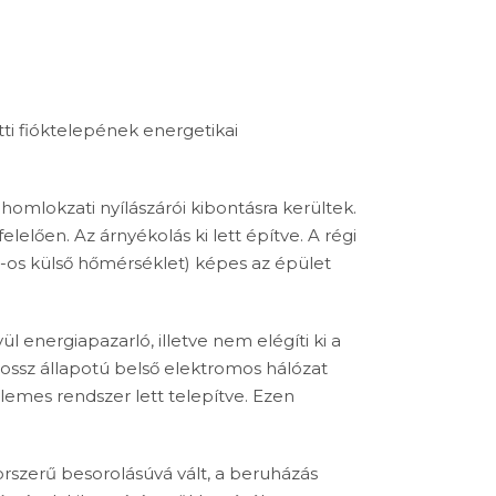
ti fióktelepének energetikai
homlokzati nyílászárói kibontásra kerültek.
lően. Az árnyékolás ki lett építve. A régi
-os külső hőmérséklet) képes az épület
l energiapazarló, illetve nem elégíti ki a
rossz állapotú belső elektromos hálózat
lemes rendszer lett telepítve. Ezen
rszerű besorolásúvá vált, a beruházás