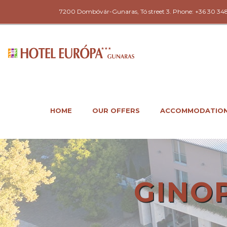
7200 Dombóvár-Gunaras, Tó street 3. Phone: +36 30 34
HOME
OUR OFFERS
ACCOMMODATIO
GINOP