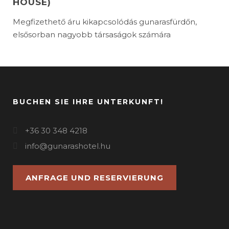
HOUSE)
Megfizethető áru kikapcsolódás gunarasfürdőn,
elsősorban nagyobb társaságok számára
BUCHEN SIE IHRE UNTERKUNFT!
+36 30 348 4218
info@gunarashotel.hu
ANFRAGE UND RESERVIERUNG