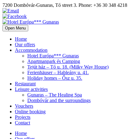
7200 Dombóvár-Gunaras, Tó street 3. Phone: +36 30 348 4218
Open Menu
Home
Our offers
Accommodation
Hotel Európa*** Gunaras
Apartmanpark és Camping
Tejút ház – Tó u. 18. (Milky Way House)
Ferienhäuser – Hableány u. 41.
Holiday homes – Ősz u. 35.
Restaurant
Leisure activities
Gunaras – The Healing Spa
Dombóvár and the surroundings
Vouchers
Online booking
Projects
Contact
Home
Our offers