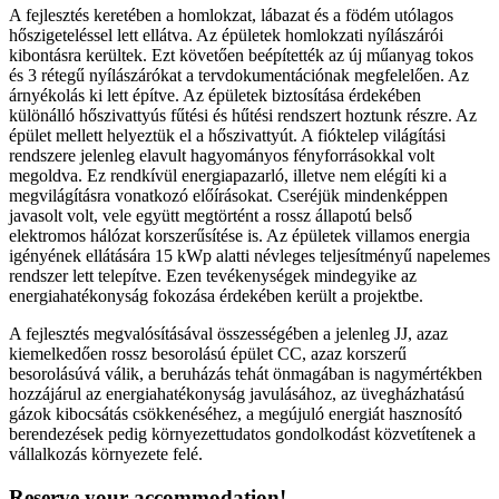
A fejlesztés keretében a homlokzat, lábazat és a födém utólagos
hőszigeteléssel lett ellátva. Az épületek homlokzati nyílászárói
kibontásra kerültek. Ezt követően beépítették az új műanyag tokos
és 3 rétegű nyílászárókat a tervdokumentációnak megfelelően. Az
árnyékolás ki lett építve. Az épületek biztosítása érdekében
különálló hőszivattyús fűtési és hűtési rendszert hoztunk részre. Az
épület mellett helyeztük el a hőszivattyút. A fióktelep világítási
rendszere jelenleg elavult hagyományos fényforrásokkal volt
megoldva. Ez rendkívül energiapazarló, illetve nem elégíti ki a
megvilágításra vonatkozó előírásokat. Cseréjük mindenképpen
javasolt volt, vele együtt megtörtént a rossz állapotú belső
elektromos hálózat korszerűsítése is. Az épületek villamos energia
igényének ellátására 15 kWp alatti névleges teljesítményű napelemes
rendszer lett telepítve. Ezen tevékenységek mindegyike az
energiahatékonyság fokozása érdekében került a projektbe.
A fejlesztés megvalósításával összességében a jelenleg JJ, azaz
kiemelkedően rossz besorolású épület CC, azaz korszerű
besorolásúvá válik, a beruházás tehát önmagában is nagymértékben
hozzájárul az energiahatékonyság javulásához, az üvegházhatású
gázok kibocsátás csökkenéséhez, a megújuló energiát hasznosító
berendezések pedig környezettudatos gondolkodást közvetítenek a
vállalkozás környezete felé.
Reserve your accommodation!