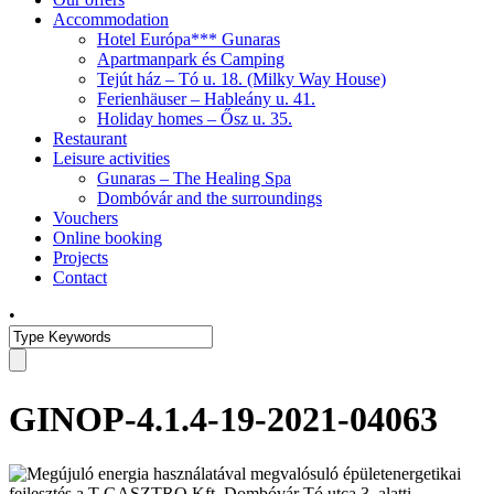
Accommodation
Hotel Európa*** Gunaras
Apartmanpark és Camping
Tejút ház – Tó u. 18. (Milky Way House)
Ferienhäuser – Hableány u. 41.
Holiday homes – Ősz u. 35.
Restaurant
Leisure activities
Gunaras – The Healing Spa
Dombóvár and the surroundings
Vouchers
Online booking
Projects
Contact
•
GINOP-4.1.4-19-2021-04063