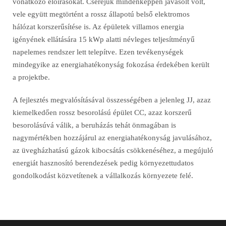
vonatkozó előírásokat. Cseréjük mindenképpen javasolt volt,
vele együtt megtörtént a rossz állapotú belső elektromos
hálózat korszerűsítése is. Az épületek villamos energia
igényének ellátására 15 kWp alatti névleges teljesítményű
napelemes rendszer lett telepítve. Ezen tevékenységek
mindegyike az energiahatékonyság fokozása érdekében került
a projektbe.
A fejlesztés megvalósításával összességében a jelenleg JJ, azaz
kiemelkedően rossz besorolású épület CC, azaz korszerű
besorolásúvá válik, a beruházás tehát önmagában is
nagymértékben hozzájárul az energiahatékonyság javulásához,
az üvegházhatású gázok kibocsátás csökkenéséhez, a megújuló
energiát hasznosító berendezések pedig környezettudatos
gondolkodást közvetítenek a vállalkozás környezete felé.