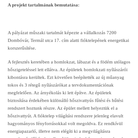
A projekt tartalmának bemutatása:
A pályázat műszaki tartalmát képezte a vállalkozás 7200
Dombóvár, Termál utca 17. cím alatti fióktelepének energetikai
korszerűsítése.
A fejlesztés keretében a homlokzat, lábazat és a födém utólagos
hőszigeteléssel lett ellátva. Az épületek homlokzati nyílászárói
kibontásra kerültek. Ezt követően beépítették az új műanyag
tokos és 3 rétegű nyílászárókat a tervdokumentációnak
megfelelően. Az árnyékolás ki lett építve. Az épületek
biztosítása érdekében különálló hőszivattyús fűtési és hűtési
rendszert hoztunk részre. Az épület mellett helyeztük el a
hőszivattyút. A fióktelep világítási rendszere jelenleg elavult
hagyományos fényforrásokkal volt megoldva. Ez rendkívül
energiapazarló, illetve nem elégíti ki a megvilágításra