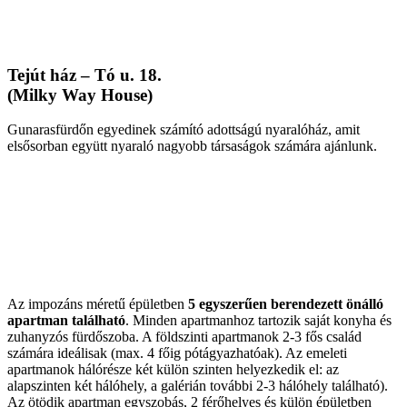
Tejút ház – Tó u. 18.
(Milky Way House)
Gunarasfürdőn egyedinek számító adottságú nyaralóház, amit
elsősorban együtt nyaraló nagyobb társaságok számára ajánlunk.
Az impozáns méretű épületben
5 egyszerűen berendezett önálló
apartman található
. Minden apartmanhoz tartozik saját konyha és
zuhanyzós fürdőszoba. A földszinti apartmanok 2-3 fős család
számára ideálisak (max. 4 főig pótágyazhatóak). Az emeleti
apartmanok hálórésze két külön szinten helyezkedik el: az
alapszinten két hálóhely, a galérián további 2-3 hálóhely található).
Az ötödik apartman egyszobás, 2 férőhelyes és külön épületben