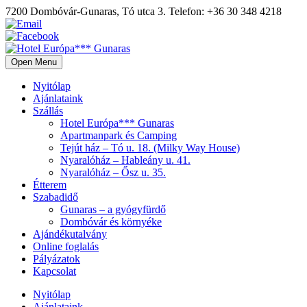
7200 Dombóvár-Gunaras, Tó utca 3. Telefon: +36 30 348 4218
Open Menu
Nyitólap
Ajánlataink
Szállás
Hotel Európa*** Gunaras
Apartmanpark és Camping
Tejút ház – Tó u. 18. (Milky Way House)
Nyaralóház – Hableány u. 41.
Nyaralóház – Ősz u. 35.
Étterem
Szabadidő
Gunaras – a gyógyfürdő
Dombóvár és környéke
Ajándékutalvány
Online foglalás
Pályázatok
Kapcsolat
Nyitólap
Ajánlataink