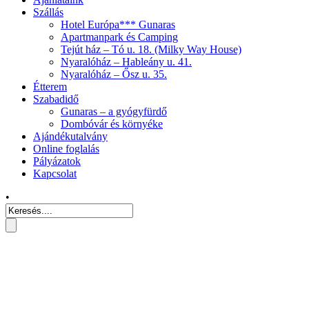
Szállás
Hotel Európa*** Gunaras
Apartmanpark és Camping
Tejút ház – Tó u. 18. (Milky Way House)
Nyaralóház – Hableány u. 41.
Nyaralóház – Ősz u. 35.
Étterem
Szabadidő
Gunaras – a gyógyfürdő
Dombóvár és környéke
Ajándékutalvány
Online foglalás
Pályázatok
Kapcsolat
•