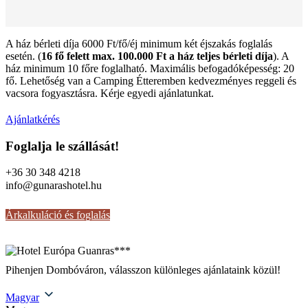
A ház bérleti díja 6000 Ft/fő/éj minimum két éjszakás foglalás
esetén. (
16 fő felett max. 100.000 Ft a ház teljes bérleti díja
). A
ház minimum 10 főre foglalható. Maximális befogadóképesség: 20
fő. Lehetőség van a Camping Étteremben kedvezményes reggeli és
vacsora fogyasztásra. Kérje egyedi ajánlatunkat.
Ajánlatkérés
Foglalja le szállását!
+36 30 348 4218
info@gunarashotel.hu
Árkalkuláció és foglalás
Pihenjen Dombóváron, válasszon különleges ajánlataink közül!
Magyar