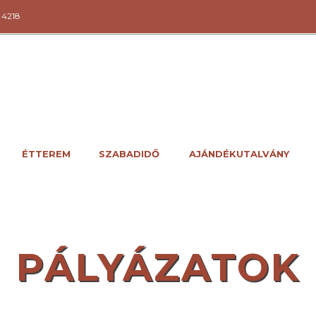
 4218
ÉTTEREM
SZABADIDŐ
AJÁNDÉKUTALVÁNY
PÁLYÁZATOK