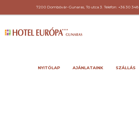
7200 Dombóvár-Gunaras, Tó utca 3. Telefon: +36 30 348
NYITÓLAP
AJÁNLATAINK
SZÁLLÁS