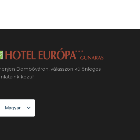
henjen Dombóváron, válasszon különleges
ánlataink közül!
Magyar
English (UK)
Deutsch